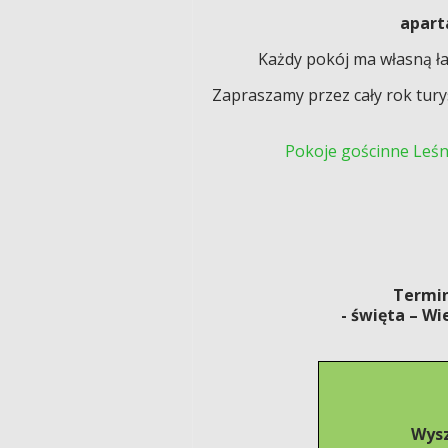
apar
Każdy pokój ma własną ła
Zapraszamy przez cały rok tur
Pokoje gościnne Leś
Termin
- święta – Wielkanoc (ni
Wysz