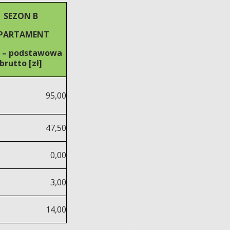
SEZON B
PARTAMENT
 – podstawowa
brutto [zł]
95,00
47,50
0,00
3,00
14,00