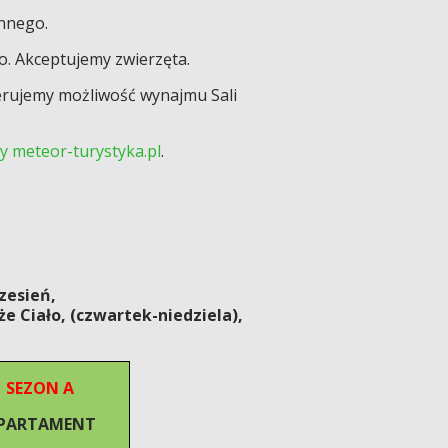
nnego.
o. Akceptujemy zwierzęta.
erujemy możliwość wynajmu Sali
y meteor-turystyka.pl
.
zesień,
e Ciało
, (czwartek-niedziela),
SEZON A
PARTAMENT