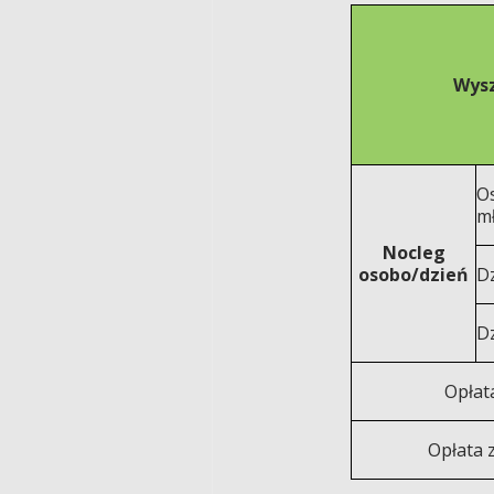
Wysz
O
mł
Nocleg
osobo/dzień
Dz
Dz
Opłat
Opłata 