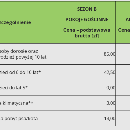
SEZON B
POKOJE GOŚCINNE
A
czególnienie
Cena – podstawowa
Cena
brutto [zł]
soby dorosłe oraz
85,00
odzież powyżej 10 lat
ieci od 6 do 10 lat*
42,50
ieci do lat 5*
0,00
a klimatyczna**
3,00
za pobyt psa/kota
14,00