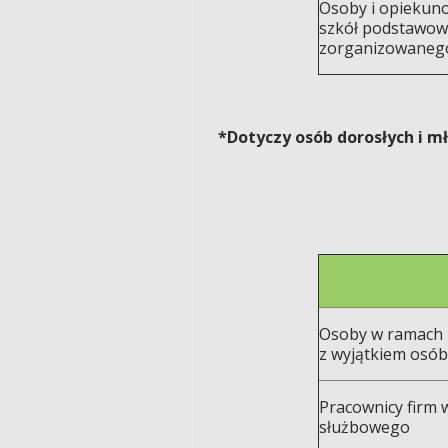
Osoby i opiekun
szkół podstawowy
zorganizowaneg
*Dotyczy osób dorosłych i m
Osoby w ramach 
z wyjątkiem osób
Pracownicy firm
służbowego