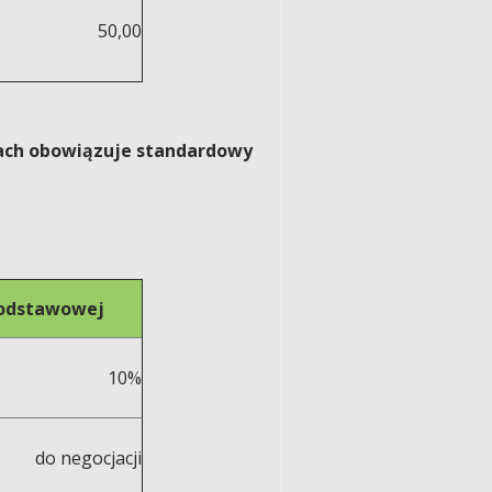
50,00
dkach obowiązuje standardowy
podstawowej
10%
do negocjacji