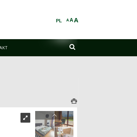
A
A
A
PL

AKT