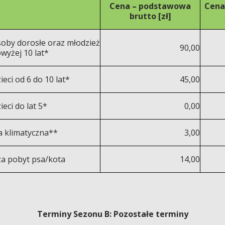
Cena – podstawowa
Cena
brutto [zł]
oby dorosłe oraz młodzież
90,00
wyżej 10 lat*
ieci od 6 do 10 lat*
45,00
ieci do lat 5*
0,00
a klimatyczna**
3,00
za pobyt psa/kota
14,00
Terminy Sezonu B: Pozostałe terminy