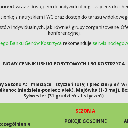
tament
wraz z dostępem do indywidualnego zaplecza kuche
zienkę z natryskiem i WC oraz dostęp do tarasu widokoweg
ystów indywidualnych, jak również grupy zorganizowane. Of
konferencyjnej.
nego Banku Genów Kostrzyca
rekomenduje
serwis noclegow
NOWY CENNIK USŁUG POBYTOWYCH LBG KOSTRZYCA
y Sezonu A: - miesiące - styczeń-luty, lipiec-sierpień-wr
edziela-poniedziałek), Majówka (1-3 maj), Boż
Sylwester (31 grudzień - 1 styczeń).
SEZON A
POKOJE GOŚCINNE
A
czególnienie