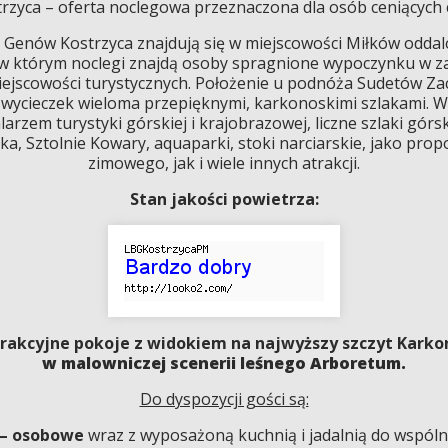
zyca – oferta noclegowa przeznaczona dla osób ceniących c
enów Kostrzyca znajdują się w miejscowości Miłków oddalon
 w którym noclegi znajdą osoby spragnione wypoczynku w z
miejscowości turystycznych. Położenie u podnóża Sudetów Z
 wycieczek wieloma przepięknymi, karkonoskimi szlakami. W 
rzem turystyki górskiej i krajobrazowej, liczne szlaki górs
a, Sztolnie Kowary, aquaparki, stoki narciarskie, jako pr
zimowego, jak i wiele innych atrakcji.
Stan jakości powietrza:
rakcyjne pokoje z widokiem na najwyższy szczyt Karkon
w malowniczej scenerii leśnego Arboretum.
Do dyspozycji gości są:
– osobowe
wraz z wyposażoną kuchnią i jadalnią do wspól