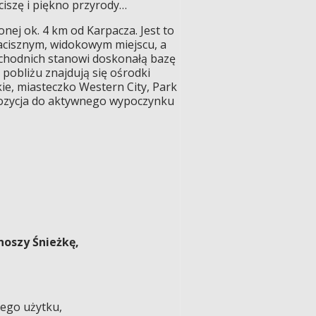
iszę i piękno przyrody…
ej ok. 4 km od Karpacza. Jest to
acisznym, widokowym miejscu, a
achodnich stanowi doskonałą bazę
pobliżu znajdują się ośrodki
kie, miasteczko Western City, Park
opozycja do aktywnego wypoczynku
oszy Śnieżkę,
nego użytku,