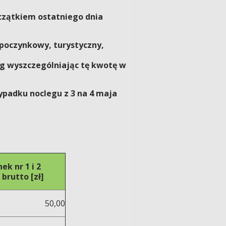
oczątkiem ostatniego dnia
poczynkowy, turystyczny,
leg wyszczególniając tę kwotę w
ypadku noclegu z 3 na 4 maja
ek nr 1 i 2
 brutto [zł]
50,00