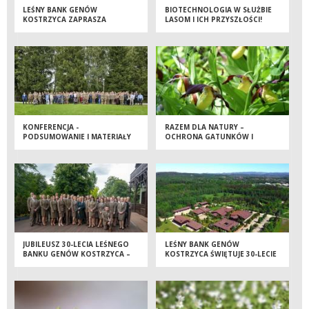
LEŚNY BANK GENÓW
BIOTECHNOLOGIA W SŁUŻBIE
KOSTRZYCA ZAPRASZA
LASOM I ICH PRZYSZŁOŚCI!
UCZNIÓW KLAS 1-3 POBLISKICH
SZKÓŁ PODSTAWOWYCH DO
UDZIAŁU W KONKURSIE
PLASTYCZNYM PN. „WIOSENNE
PRZEBUDZENIE”.
KONFERENCJA -
RAZEM DLA NATURY –
PODSUMOWANIE I MATERIAŁY
OCHRONA GATUNKÓW I
SIEDLISK NA TERENACH
CENNYCH PRZYRODNICZO
JUBILEUSZ 30-LECIA LEŚNEGO
LEŚNY BANK GENÓW
BANKU GENÓW KOSTRZYCA –
KOSTRZYCA ŚWIĘTUJE 30-LECIE
RELACJA Z UROCZYSTOŚCI
DZIAŁALNOŚCI