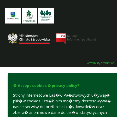
Accesibility declaration
🍪 Accept cookies & privacy policy?
Strony internetowe Las�w Pa�stwowych u�ywaj�
plik�w cookies. Dzi�ki nim mo�emy dostosowywa�
nasze serwisy do preferencji u�ytkownik�w oraz
zbiera� anonimowe dane do cel�w statystycznych.