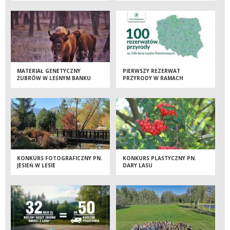
MATERIAŁ GENETYCZNY
PIERWSZY REZERWAT
ŻUBRÓW W LEŚNYM BANKU
PRZYRODY W RAMACH
GENÓW KOSTRZYCA
INICJATYWY „100 REZERWATÓW
NA 100-LECIE LASÓW
PAŃSTWOWYCH” OTWARTY NA
PODKARPACIU
KONKURS FOTOGRAFICZNY PN.
KONKURS PLASTYCZNY PN.
JESIEŃ W LESIE
DARY LASU