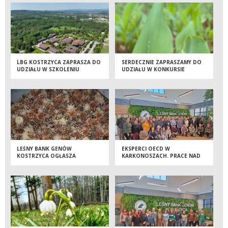
LBG KOSTRZYCA ZAPRASZA DO
SERDECZNIE ZAPRASZAMY DO
UDZIAŁU W SZKOLENIU
UDZIAŁU W KONKURSIE
PLASTYCZNYM PN. „MAJ W
LESIE”
LEŚNY BANK GENÓW
EKSPERCI OECD W
KOSTRZYCA OGŁASZA
KARKONOSZACH. PRACE NAD
PRZETARG NA SPRZEDAŻ
STANDARDAMI NASIENNICTWA
SZYSZEK PO WYŁUSZCZENIU