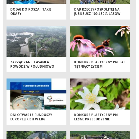
DODAJ DO KOSZA I TAKIE
DĄB RZECZYPOSPOLITEJ NA
OKAZY!
JUBILEUSZ 100-LECIA LASÓW
PAŃSTWOWYCH
ZARZĄDZANIE LASAMI A
KONKURS PLASTYCZNY PN. LAS
POWÓDŹ W POŁUDNIOWO-
TĘTNIĄCY ŻYCIEM
ZACHODNIEJ POLSCE
DNI OTWARTE FUNDUSZY
KONKURS PLASTYCZNY PN.
EUROPEJSKICH W LBG
LEŚNE PRZEBUDZENIE
KOSTRZYCA