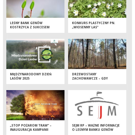
LEŚNY BANK GENÓW
KONKURS PLASTYCZNY PN.
KOSTRZYCA Z SUKCESEM
„WIOSENNY LAS"
KOŃCZY PROJEKT
MIĘDZYNARODOWY DZIEŃ
DRZEWOSTANY
LASÓW 2025
ZACHOWAWCZE – GDY
DZIAŁANIA LEŚNIKÓW
WYPRZEDZAJĄ DZIAŁANIA
KOMISJI EUROPEJSKIEJ
„STOP POŻAROM TRAW” –
SEJM RP – WAŻNE INFORMACJE
INAUGURACJA KAMPANII
O LEŚNYM BANKU GENÓW
KOSTRZYCA