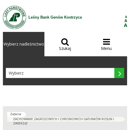
Przejdź do treści
A
Leśny Bank Genów Kostrzyca
A
A


Wybierz nadleśnictwo
Szukaj
Menu

Zadania
ZACHOWANIE ZAGROŻONYCH I CHRONIONYCH GATUNKÓW ROŚLIN I
ZWIERZĄT