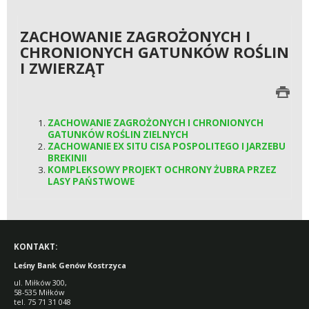
ZACHOWANIE ZAGROŻONYCH I
CHRONIONYCH GATUNKÓW ROŚLIN
I ZWIERZĄT
ZACHOWANIE ZAGROŻONYCH I CHRONIONYCH
GATUNKÓW ROŚLIN ZIELNYCH
ZACHOWANIE EX SITU CISA POSPOLITEGO I JARZEBU
BREKINII
KOMPLEKSOWY PROJEKT OCHRONY ŻUBRA PRZEZ
LASY PAŃSTWOWE
KONTAKT:
Leśny Bank Genów Kostrzyca
ul. Miłków 300,
58-535 Miłków
tel. 75 71 31 048