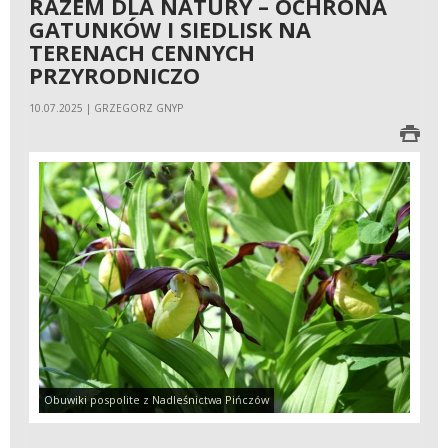
RAZEM DLA NATURY – OCHRONA
GATUNKÓW I SIEDLISK NA
TERENACH CENNYCH
PRZYRODNICZO
10.07.2025 | GRZEGORZ GNYP
Obuwiki pospolite z Nadleśnictwa Pińczów