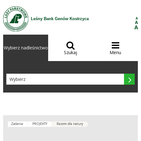
Przejdź do treści
A
Leśny Bank Genów Kostrzyca
A
A


Wybierz nadleśnictwo
Szukaj
Menu

Zadania
PROJEKTY
Razem dla natury