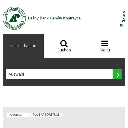
Zum Inhalt wechseln
A
A
Leśny Bank Genów Kostrzyca
A
PL


select-division
Suchen
Menü

Arboretum
PLAN ARBORETUM