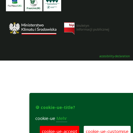
accesibility-declaration
🍪 cookie-ue-title?
cookie-ue
Mehr
cookie-ue-accept
cookie-ue-customise