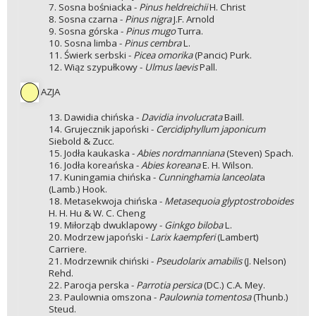
7. Sosna bośniacka -
Pinus heldreichii
H. Christ
8. Sosna czarna -
Pinus nigra
J.F. Arnold
9. Sosna górska -
Pinus mugo
Turra.
10. Sosna limba -
Pinus cembra
L.
11. Świerk serbski -
Picea omorika
(Pancic) Purk.
12. Wiąz szypułkowy -
Ulmus laevis
Pall.
AZJA
13. Dawidia chińska -
Davidia involucrata
Baill.
14. Grujecznik japoński -
Cercidiphyllum japonicum
Siebold & Zucc.
15. Jodła kaukaska -
Abies nordmanniana
(Steven) Spach.
16. Jodła koreańska -
Abies koreana
E. H. Wilson.
17. Kuningamia chińska -
Cunninghamia lanceolat
a
(Lamb.) Hook.
18. Metasekwoja chińska -
Metasequoia glyptostroboides
H. H. Hu & W. C. Cheng
19. Miłorząb dwuklapowy -
Ginkgo biloba
L.
20. Modrzew japoński -
Larix kaempferi
(Lambert)
Carriere.
21. Modrzewnik chiński -
Pseudolarix amabilis
(J. Nelson)
Rehd.
22. Parocja perska -
Parrotia persica
(DC.) C.A. Mey.
23. Paulownia omszona -
Paulownia tomentosa
(Thunb.)
Steud.