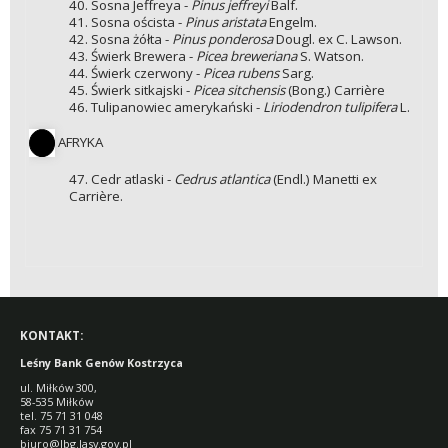
40. Sosna Jeffreya -
Pinus jeffreyi
Balf.
41. Sosna oścista -
Pinus aristata
Engelm.
42. Sosna żółta -
Pinus ponderosa
Dougl. ex C. Lawson.
43. Świerk Brewera -
Picea breweriana
S. Watson.
44. Świerk czerwony -
Picea rubens
Sarg.
45. Świerk sitkajski -
Picea sitchensis
(Bong.) Carrière
46. Tulipanowiec amerykański -
Liriodendron tulipifera
L.
AFRYKA
47. Cedr atlaski -
Cedrus atlantica
(Endl.) Manetti ex
Carrière.
KONTAKT:
Leśny Bank Genów Kostrzyca
ul. Miłków 300,
58-535 Miłków
tel. 75 71 31 048
fax 75 71 31 754
biuro@lbg.lasy.gov.pl