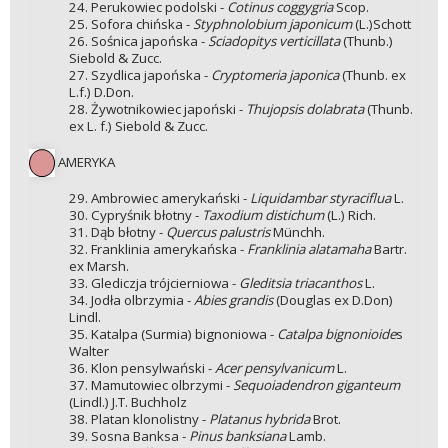
24. Perukowiec podolski -
Cotinus coggygria
Scop.
25. Sofora chińska -
Styphnolobium japonicum
(L.)Schott
26. Sośnica japońska -
Sciadopitys verticillata
(Thunb.)
Siebold & Zucc.
27. Szydlica japońska -
Cryptomeria japonica
(Thunb. ex
L.f.) D.Don.
28. Żywotnikowiec japoński -
Thujopsis dolabrata
(Thunb.
ex L. f.) Siebold & Zucc.
AMERYKA
29. Ambrowiec amerykański -
Liquidambar styraciflua
L.
30. Cypryśnik błotny -
Taxodium distichum
(L.) Rich.
31. Dąb błotny -
Quercus palustris
Münchh.
32. Franklinia amerykańska -
Franklinia alatamaha
Bartr.
ex Marsh.
33. Glediczja trójcierniowa -
Gleditsia triacanthos
L.
34. Jodła olbrzymia -
Abies grandis
(Douglas ex D.Don)
Lindl.
35. Katalpa (Surmia) bignoniowa -
Catalpa bignonioide
s
Walter
36. Klon pensylwański -
Acer pensylvanicum
L.
37. Mamutowiec olbrzymi -
Sequoiadendron giganteum
(Lindl.) J.T. Buchholz
38. Platan klonolistny -
Platanus hybrida
Brot.
39. Sosna Banksa -
Pinus banksiana
Lamb.