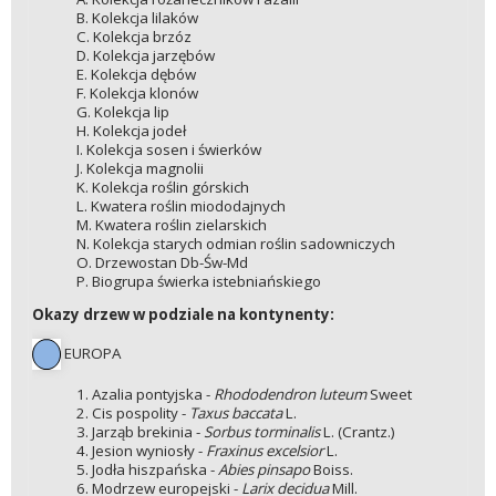
B. Kolekcja lilaków
C. Kolekcja brzóz
D. Kolekcja jarzębów
E. Kolekcja dębów
F. Kolekcja klonów
G. Kolekcja lip
H. Kolekcja jodeł
I. Kolekcja sosen i świerków
J. Kolekcja magnolii
K. Kolekcja roślin górskich
L. Kwatera roślin miododajnych
M. Kwatera roślin zielarskich
N. Kolekcja starych odmian roślin sadowniczych
O. Drzewostan Db-Św-Md
P. Biogrupa świerka istebniańskiego
Okazy drzew w podziale na kontynenty:
EUROPA
1. Azalia pontyjska -
Rhododendron luteum
Sweet
2. Cis pospolity -
Taxus baccata
L.
3. Jarząb brekinia -
Sorbus torminalis
L. (Crantz.)
4. Jesion wyniosły -
Fraxinus excelsior
L.
5. Jodła hiszpańska -
Abies pinsapo
Boiss.
6. Modrzew europejski -
Larix decidua
Mill.