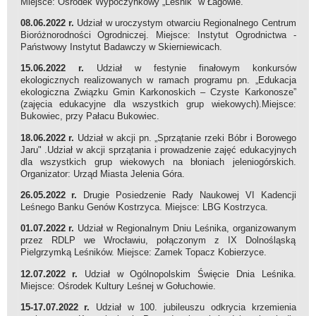
Miejsce: Ośrodek Wypoczynkowy „Leśnik" w Łagowie.
08.06.2022 r.
Udział w uroczystym otwarciu Regionalnego Centrum
Bioróżnorodności Ogrodniczej. Miejsce: Instytut Ogrodnictwa -
Państwowy Instytut Badawczy w Skierniewicach.
15.06.2022 r.
Udział w festynie finałowym konkursów
ekologicznych realizowanych w ramach programu pn. „Edukacja
ekologiczna Związku Gmin Karkonoskich – Czyste Karkonosze”
(zajęcia edukacyjne dla wszystkich grup wiekowych).Miejsce:
Bukowiec, przy Pałacu Bukowiec.
18.06.2022 r.
Udział w akcji pn. „Sprzątanie rzeki Bóbr i Borowego
Jaru" .Udział w akcji sprzątania i prowadzenie zajęć edukacyjnych
dla wszystkich grup wiekowych na błoniach jeleniogórskich.
Organizator: Urząd Miasta Jelenia Góra.
26.05.2022 r.
Drugie Posiedzenie Rady Naukowej VI Kadencji
Leśnego Banku Genów Kostrzyca. Miejsce: LBG Kostrzyca.
01.07.2022 r.
Udział w Regionalnym Dniu Leśnika, organizowanym
przez RDLP we Wrocławiu, połączonym z IX Dolnośląską
Pielgrzymką Leśników. Miejsce: Zamek Topacz Kobierzyce.
12.07.2022 r.
Udział w Ogólnopolskim Święcie Dnia Leśnika.
Miejsce: Ośrodek Kultury Leśnej w Gołuchowie.
15-17.07.2022 r.
Udział w 100. jubileuszu odkrycia krzemienia