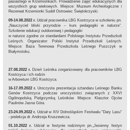
pasiastego w Krzemionkach. Prowadzenie zajęć edukacyjnych dla
wszystkich grup wiekowych. Miejsce: Muzeum Archeologiczne i
Rezerwat Krzemionki Sudół Ostrowiec Świętokrzyski.
09-14.08.2022 r.
Udział pracownika LBG Kostrzyca w szkoleniu pn.
„Nauczyciel bliski przyrodzie – kurs pedagogiki w naturze”.
Szkolenie edukacji outdoorowej i pedagogiki
w naturze zgodne ze standardami Polskiego Instytutu Przedszkoli
Leśnych. Organizator: Polski Instytut Przedszkoli Leśnych.
Miejsce: Baza Terenowa Przedszkola Leśnego Puszczyk w
Białymstoku.
27.08.2022 r.
Dzień Leśnika zorganizowany dla pracowników LBG
Kostrzyca i ich rodzin
w Arboretum LBG Kostrzyca.
16-17.09.2022 r.
Uroczysta prezentacja sztandaru Leśnego Banku
Genów Kostrzyca podczas uroczystości związanych z XXVI
Ogólnopolską Pielgrzymką Leśników. Miejsce: Klasztor Ojców
Paulinów Jasna Góra.
23-24.09.2022 r.
Udział w XIV Dolnośląskim Festiwalu "Dary Lasu"
- prelekcja dr. Andrzeja Kruszewicza.
01.10.2022 r.
Udział w festynie rodzinnym pn.„Jesienny festyn