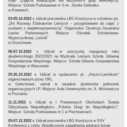
trójki” (zajęcia edukacyjne dla wszystkich grup wiekowych).
Miejsce: Szkoła Podstawowa nr 3 im. Józefa Gielniaka
w Kowarach.
03-05.10.2022 r.
Udział pracownika LBG Kostrzyca w szkoleniu pn.
„Dni Rozwoju Edukatorów Leśnych – przygotowanie do zajęć z
osobami z niepełnosprawnością”. Organizator: Dyrekcja Generalna
Lasów Państwowych. Miejsce: Ośrodek Szkoleniowo-
Wypoczynkowy „Leśnik”
w Orzechowie.
06-07.10.2022 r
. Udział w uroczystej inauguracji roku
akademickiego 2022/2023 na Wydziale Leśnym Szkoły Głównej
Gospodarstwa Wiejskiego. Miejsce: Szkoła Główna Gospodarstwa
Wiejskiego w Warszawie.
25-26.10.2022 r.
Udział w wydarzeniu pt. „Artyści-Leśnikom"
organizowanym przez OKL
w Gołuchowie; udział w naradzie dyrektorów jednostek
organizacyjnych LP. Miejsce: Aula Uniwersytetu im. A. Mickiewicza
w Poznaniu.
11.11.2022 r.
Udział w I Powiatowych Obchodach Święta
Odzyskania Niepodległości „Polskie Drogi do Niepodległości".
Miejsce: Szkoła Podstawowa nr 1 w Piechowicach.
05-07.12.2022 r.
Udział pracownika LBG Kostrzyca w XXV
Konferencji z cyklu „Współczesne zagadnienia edukacji leśnej