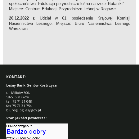
społeczeństwa. Edukacja przyrodniczo-leśna na rzecz Botaniki”.
Miejsce: Centrum Edukacji Przyrodniczo-Leśnej w Rogowie.
20.12.2022 r.
Udział w 61. posiedzeniu Krajowej Komisji
Nasiennictwa Leśnego. Miejsce: Biuro Nasiennictwa Leśnego
Warszawa.
KONTAKT:
Leśny Bank Genów Kostrzyca
ul. Miłków 300,
58-535 Miłków
tel. 75 71 31 048
fax 75 71 31 754
biuro@lbg.lasy.gov.pl
Stan jakości powietrza: