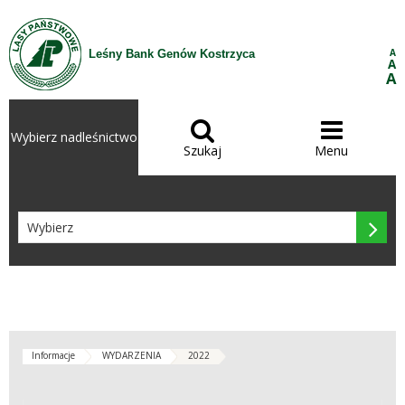
Przejdź do treści
A
Leśny Bank Genów Kostrzyca
A
A


Wybierz nadleśnictwo
Szukaj
Menu

Informacje
WYDARZENIA
2022