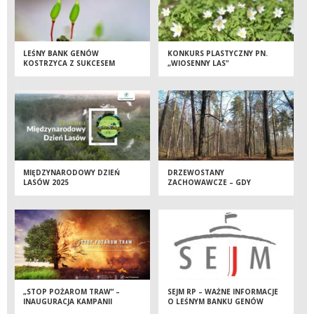
LEŚNY BANK GENÓW
KONKURS PLASTYCZNY PN.
KOSTRZYCA Z SUKCESEM
„WIOSENNY LAS"
KOŃCZY PROJEKT
MIĘDZYNARODOWY DZIEŃ
DRZEWOSTANY
LASÓW 2025
ZACHOWAWCZE – GDY
DZIAŁANIA LEŚNIKÓW
WYPRZEDZAJĄ DZIAŁANIA
KOMISJI EUROPEJSKIEJ
„STOP POŻAROM TRAW” –
SEJM RP – WAŻNE INFORMACJE
INAUGURACJA KAMPANII
O LEŚNYM BANKU GENÓW
KOSTRZYCA