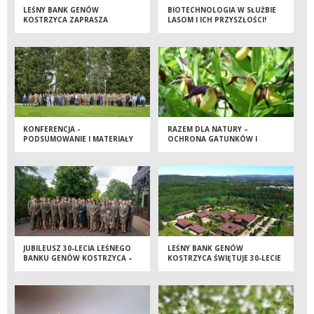
LEŚNY BANK GENÓW
BIOTECHNOLOGIA W SŁUŻBIE
KOSTRZYCA ZAPRASZA
LASOM I ICH PRZYSZŁOŚCI!
UCZNIÓW KLAS 1-3 POBLISKICH
SZKÓŁ PODSTAWOWYCH DO
UDZIAŁU W KONKURSIE
PLASTYCZNYM PN. „WIOSENNE
PRZEBUDZENIE”.
KONFERENCJA -
RAZEM DLA NATURY –
PODSUMOWANIE I MATERIAŁY
OCHRONA GATUNKÓW I
SIEDLISK NA TERENACH
CENNYCH PRZYRODNICZO
JUBILEUSZ 30-LECIA LEŚNEGO
LEŚNY BANK GENÓW
BANKU GENÓW KOSTRZYCA –
KOSTRZYCA ŚWIĘTUJE 30-LECIE
RELACJA Z UROCZYSTOŚCI
DZIAŁALNOŚCI