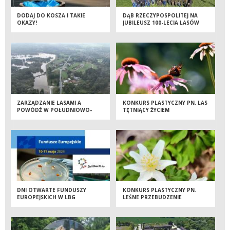
DODAJ DO KOSZA I TAKIE
DĄB RZECZYPOSPOLITEJ NA
OKAZY!
JUBILEUSZ 100-LECIA LASÓW
PAŃSTWOWYCH
ZARZĄDZANIE LASAMI A
KONKURS PLASTYCZNY PN. LAS
POWÓDŹ W POŁUDNIOWO-
TĘTNIĄCY ŻYCIEM
ZACHODNIEJ POLSCE
DNI OTWARTE FUNDUSZY
KONKURS PLASTYCZNY PN.
EUROPEJSKICH W LBG
LEŚNE PRZEBUDZENIE
KOSTRZYCA