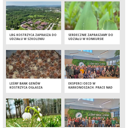
LBG KOSTRZYCA ZAPRASZA DO
SERDECZNIE ZAPRASZAMY DO
UDZIAŁU W SZKOLENIU
UDZIAŁU W KONKURSIE
PLASTYCZNYM PN. „MAJ W
LESIE”
LEŚNY BANK GENÓW
EKSPERCI OECD W
KOSTRZYCA OGŁASZA
KARKONOSZACH. PRACE NAD
PRZETARG NA SPRZEDAŻ
STANDARDAMI NASIENNICTWA
SZYSZEK PO WYŁUSZCZENIU