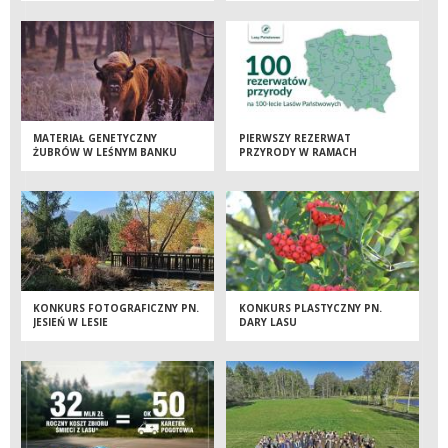
MATERIAŁ GENETYCZNY
PIERWSZY REZERWAT
ŻUBRÓW W LEŚNYM BANKU
PRZYRODY W RAMACH
GENÓW KOSTRZYCA
INICJATYWY „100 REZERWATÓW
NA 100-LECIE LASÓW
PAŃSTWOWYCH” OTWARTY NA
PODKARPACIU
KONKURS FOTOGRAFICZNY PN.
KONKURS PLASTYCZNY PN.
JESIEŃ W LESIE
DARY LASU