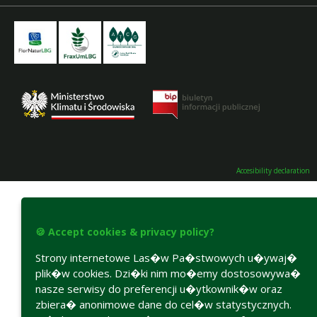
Accesibility declaration
🍪 Accept cookies & privacy policy?
Strony internetowe Las�w Pa�stwowych u�ywaj�
plik�w cookies. Dzi�ki nim mo�emy dostosowywa�
nasze serwisy do preferencji u�ytkownik�w oraz
zbiera� anonimowe dane do cel�w statystycznych.