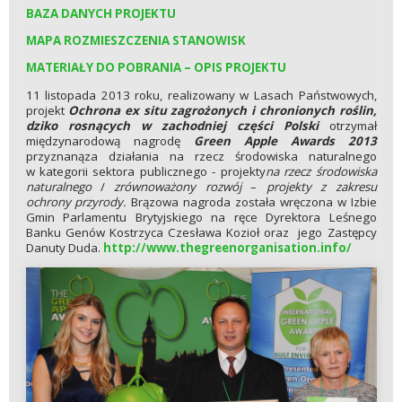
BAZA DANYCH PROJEKTU
MAPA ROZMIESZCZENIA STANOWISK
MATERIAŁY DO POBRANIA – OPIS PROJEKTU
11 listopada 2013 roku, realizowany w Lasach Państwowych,
projekt
Ochrona ex situ zagrożonych i chronionych roślin,
dziko rosnących w zachodniej części Polski
otrzymał
międzynarodową nagrodę
Green Apple Awards 2013
przyznanąza działania na rzecz środowiska naturalnego
w kategorii sektora publicznego - projekty
na rzecz środowiska
naturalnego
/
zrównoważony rozwój
–
projekty z zakresu
ochrony przyrody.
Brązowa nagroda została wręczona w Izbie
Gmin Parlamentu Brytyjskiego na ręce Dyrektora Leśnego
Banku Genów Kostrzyca Czesława Kozioł oraz jego Zastępcy
Danuty Duda.
http://www.thegreenorganisation.info/