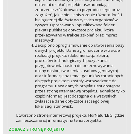
na temat działań projektu uświadamiając
znaczenie zróżnicowania przyrodniczego oraz
zagrożeń, jakie niesie niszczenie różnorodności
biologicznej dla życia wszystkich organizmów
żywych. Opracowano i opublikowano folder,
plakat i publikację dotyczące projektu, które
przekazywano w trakcie szkoleń oraz imprez
masowych;
Zakupiono oprogramowanie do utworzenia bazy
danych projektu. Dane zgromadzone w trakcie
realizacji projektu (dokumentacja zbioru,
procesów technologicznych pozyskania i
przygotowania nasion do przechowywania,
oceny nasion, tworzenia zasobów genowych)
oraz informacje na temat gatunków chronionych
objętych projektem zostały wprowadzone do
programu. Baza danych projektu jest dostępna
przez stronę internetową projektu. Jednakże tylko
część informacji jest dostępna dla wszystkich,
zwłaszcza dane dotyczące szczegółowej
lokalizacji stanowisk.
Utworzono stronę internetową projektu FlorNaturLBG, gdzie
zamieszczane są informacje na temat projektu.
ZOBACZ STRONĘ PROJEKTU