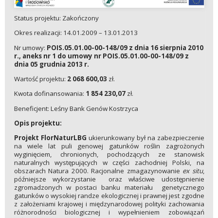
Status projektu: Zakończony
Okres realizacji: 14.01.2009 – 13.01.2013
Nr umowy:
POIS.05.01.00-00-148/09 z dnia 16 sierpnia 2010
r., aneks nr 1 do umowy nr POIS.05.01.00-00-148/09 z
dnia 05 grudnia 2013 r.
Wartość projektu:
2 068 600,03
zł.
Kwota dofinansowania:
1 854 230,07
zł.
Beneficjent: Leśny Bank Genów Kostrzyca
Opis projektu:
Projekt FlorNaturLBG
ukierunkowany był na zabezpieczenie
na wiele lat puli genowej gatunków roślin zagrożonych
wyginięciem, chronionych, pochodzących ze stanowisk
naturalnych występujących w części zachodniej Polski, na
obszarach Natura 2000. Racjonalne zmagazynowanie
ex situ
,
późniejsze wykorzystanie oraz właściwe udostępnienie
zgromadzonych w postaci banku materiału genetycznego
gatunków o wysokiej randze ekologicznej i prawnej jest zgodne
z założeniami krajowej i międzynarodowej polityki zachowania
różnorodności biologicznej i wypełnieniem zobowiązań