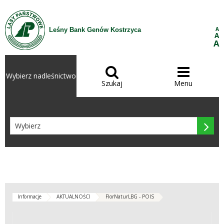
Przejdź do treści
A
Leśny Bank Genów Kostrzyca
A
A


Wybierz nadleśnictwo
Szukaj
Menu

Informacje
AKTUALNOŚCI
FlorNaturLBG - POIS