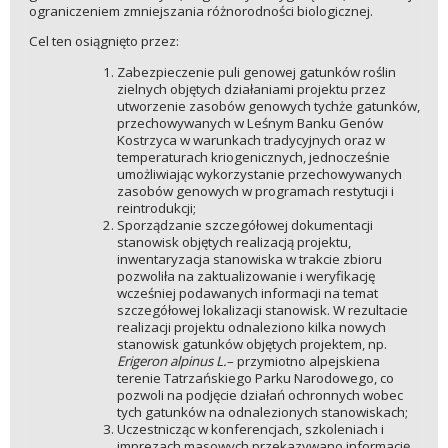
ograniczeniem zmniejszania różnorodności biologicznej.
Cel ten osiągnięto przez:
Zabezpieczenie puli genowej gatunków roślin
zielnych objętych działaniami projektu przez
utworzenie zasobów genowych tychże gatunków,
przechowywanych w Leśnym Banku Genów
Kostrzyca w warunkach tradycyjnych oraz w
temperaturach kriogenicznych, jednocześnie
umożliwiając wykorzystanie przechowywanych
zasobów genowych w programach restytucji i
reintrodukcji;
Sporządzanie szczegółowej dokumentacji
stanowisk objętych realizacją projektu,
inwentaryzacja stanowiska w trakcie zbioru
pozwoliła na zaktualizowanie i weryfikację
wcześniej podawanych informacji na temat
szczegółowej lokalizacji stanowisk. W rezultacie
realizacji projektu odnaleziono kilka nowych
stanowisk gatunków objętych projektem, np.
Erigeron alpinus L.
– przymiotno alpejskiena
terenie Tatrzańskiego Parku Narodowego, co
pozwoli na podjęcie działań ochronnych wobec
tych gatunków na odnalezionych stanowiskach;
Uczestnicząc w konferencjach, szkoleniach i
imprezach masowych przekazywano informację