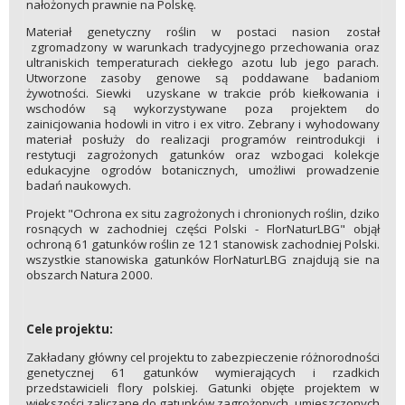
nałożonych prawnie na Polskę.
Materiał genetyczny roślin w postaci nasion został
zgromadzony w warunkach tradycyjnego przechowania oraz
ultraniskich temperaturach ciekłego azotu lub jego parach.
Utworzone zasoby genowe są poddawane badaniom
żywotności. Siewki uzyskane w trakcie prób kiełkowania i
wschodów są wykorzystywane poza projektem do
zainicjowania hodowli in vitro i ex vitro. Zebrany i wyhodowany
materiał posłuży do realizacji programów reintrodukcji i
restytucji zagrożonych gatunków oraz wzbogaci kolekcje
edukacyjne ogrodów botanicznych, umożliwi prowadzenie
badań naukowych.
Projekt "Ochrona ex situ zagrożonych i chronionych roślin, dziko
rosnących w zachodniej części Polski - FlorNaturLBG" objął
ochroną 61 gatunków roślin ze 121 stanowisk zachodniej Polski.
wszystkie stanowiska gatunków FlorNaturLBG znajdują sie na
obszarch Natura 2000.
Cele projektu:
Zakładany główny cel projektu to zabezpieczenie różnorodności
genetycznej 61 gatunków wymierających i rzadkich
przedstawicieli flory polskiej. Gatunki objęte projektem w
większości zaliczane do gatunków zagrożonych, umieszczonych