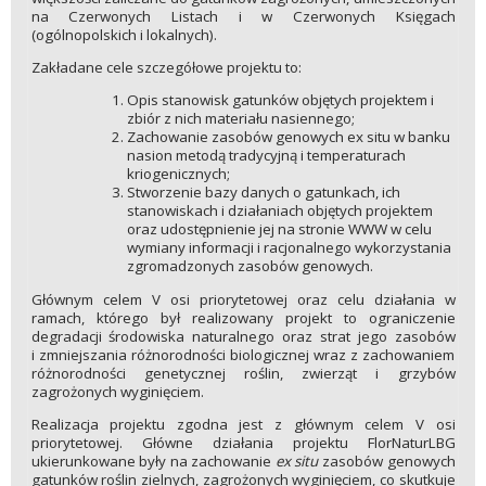
na Czerwonych Listach i w Czerwonych Księgach
(ogólnopolskich i lokalnych).
Zakładane cele szczegółowe projektu to:
Opis stanowisk gatunków objętych projektem i
zbiór z nich materiału nasiennego;
Zachowanie zasobów genowych ex situ w banku
nasion metodą tradycyjną i temperaturach
kriogenicznych;
Stworzenie bazy danych o gatunkach, ich
stanowiskach i działaniach objętych projektem
oraz udostępnienie jej na stronie WWW w celu
wymiany informacji i racjonalnego wykorzystania
zgromadzonych zasobów genowych.
Głównym celem V osi priorytetowej oraz celu działania w
ramach, którego był realizowany projekt to ograniczenie
degradacji środowiska naturalnego oraz strat jego zasobów
i zmniejszania różnorodności biologicznej wraz z zachowaniem
różnorodności genetycznej roślin, zwierząt i grzybów
zagrożonych wyginięciem.
Realizacja projektu zgodna jest z głównym celem V osi
priorytetowej. Główne działania projektu FlorNaturLBG
ukierunkowane były na zachowanie
ex situ
zasobów genowych
gatunków roślin zielnych, zagrożonych wyginięciem, co skutkuje